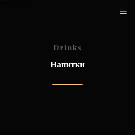
Error get alias
Drinks
Напитки