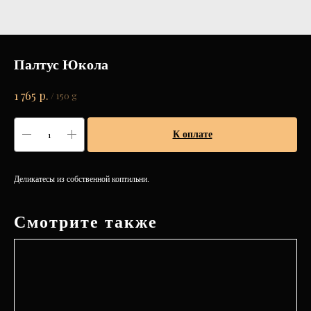
Палтус Юкола
р.
1 765
/
150 g
К оплате
Деликатесы из собственной коптильни.
Смотрите также