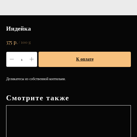
Индейка
р.
375
/
100 g
К оплате
Деликатесы из собственной коптильни.
Смотрите также