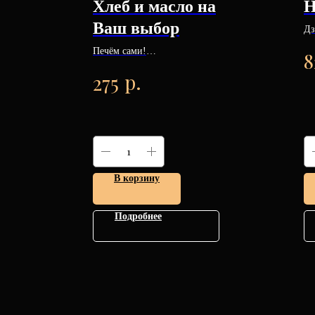
Хлеб и масло на
Н
Ваш выбор
Дз
ти
Печём сами!
8
ад
Гречишный/ Ржаной /
35
р.
275
Томатный с разнотравием.
Масло с зеленью и ароматом
чеснока / Масло с
прованскими травами.
250/25 гр.
В корзину
Подробнее