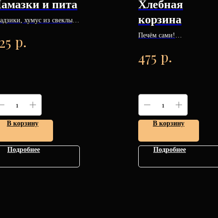
амазки и пита
Хлебная
корзина
адзики, хумус из свеклы,
рокафтери, мухаммара,
Печём сами!
р.
25
жика, тапенад, бабагануш.
Ржаной,
0/100 гр.
р.
475
гречишный,томатный с
разнотравием, палочки
гриссини.
Масло с зеленью с аромат
чеснока, масло с
прованскими травами.
490/25/25 гр.
В корзину
В корзину
Подробнее
Подробнее