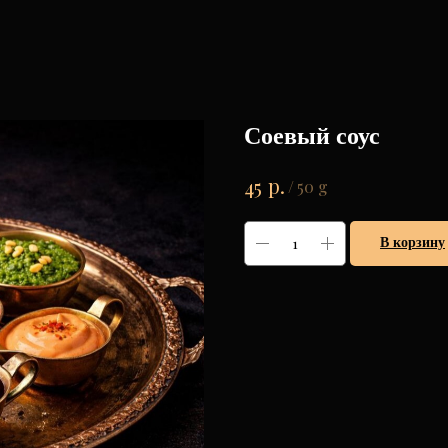
Соевый соус
р.
45
/
50 g
В корзину