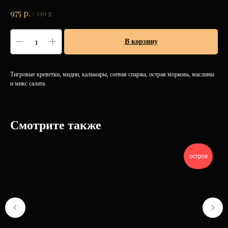
р.
975
/
330 g
В корзину
Тигровые креветки, мидии, кальмары, соевая спаржа, острая морковь, маслины
и микс салата.
Смотрите также
острое