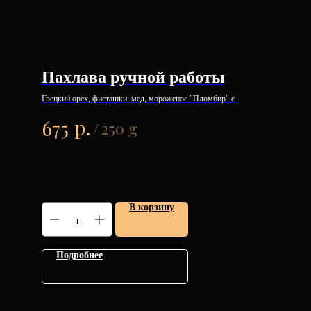
Пахлава ручной работы
Грецкий орех, фисташки, мед, мороженое "Пломбир" с
ароматом розы и лепестков роз.
р.
675
/
250 g
В корзину
Подробнее