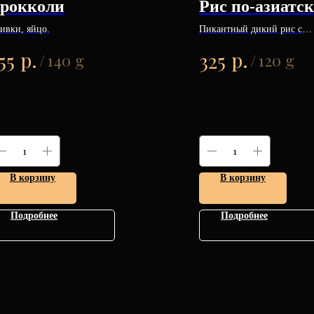
рокколи
Рис по-азиатс
ивки, яйцо.
Пикантный дикий рис с
овощами.
р.
р.
55
325
/
140 g
/
120 g
В корзину
В корзину
Подробнее
Подробнее