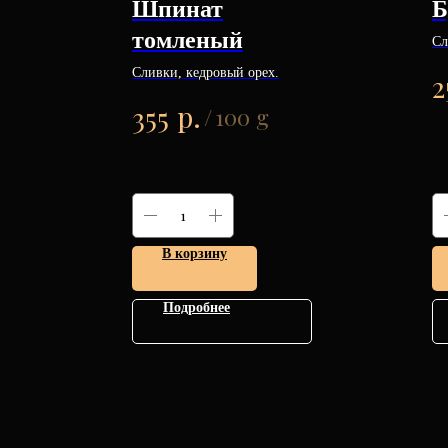
Шпинат
Б
томленый
Сл
Сливки, кедровый орех.
2
р.
355
/
100 g
В корзину
Подробнее