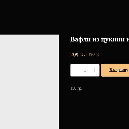
Вафли из цукини 
р.
295
/
150 g
В корзину
150 гр.