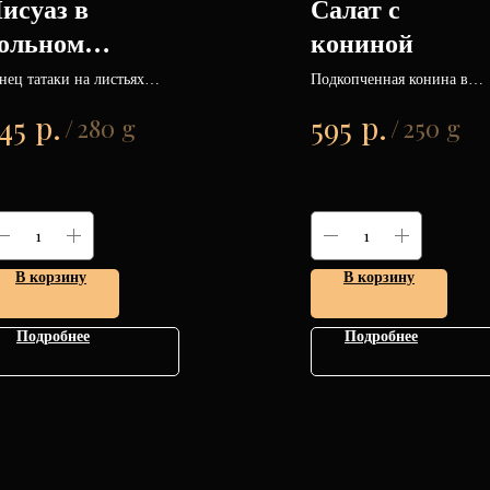
исуаз в
Салат с
ольном
кониной
сполнении
нец татаки на листьях
Подкопченная конина в
лата, спаржа, томаты черри
собственной коптильне, в
р.
р.
45
595
перепелиное яйцо.
сочетании свежих овощей,
/
280 g
/
250 g
кинзы, зелени и пикантно
заправки.
В корзину
В корзину
Подробнее
Подробнее