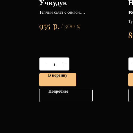
Учкудук
Н
в
Теплый салат с семгой,
паприкой, томатами и
и
Ту
р.
955
яблоком.
/
300 g
са
8
и 
В корзину
Подробнее