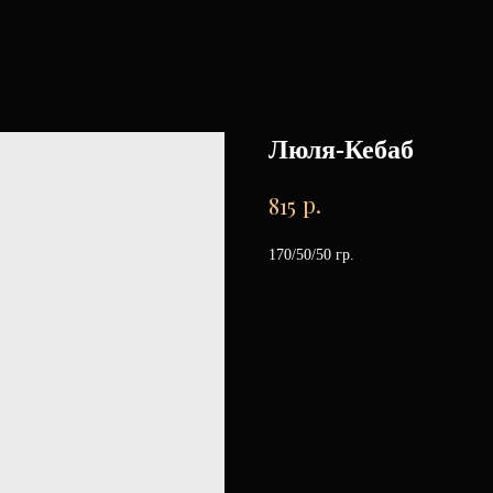
Люля-Кебаб
р.
815
170/50/50 гр.