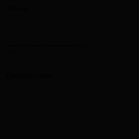
р.
1385,00
К оплате
Заказы банкетного меню принимаются за сутки.
500 гр.
Смотрите также