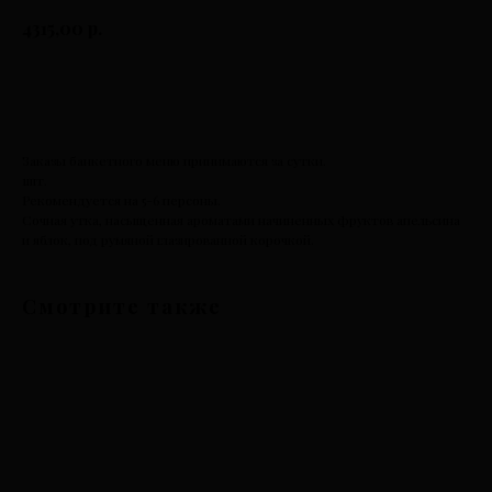
р.
4315,00
К оплате
Заказы банкетного меню принимаются за сутки.
1шт.
Рекомендуется на 5-6 персоны.
Сочная утка, насыщенная ароматами начиненных фруктов апельсина
и яблок, под румяной глазированной корочкой.
Смотрите также