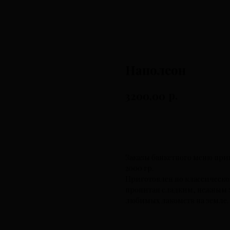
Наполеон
р.
3200,00
К оплате
Заказы банкетного меню при
2000 гр.
Приготовлен по классическом
пропитан сладким, нежным 
любимых лакомств на земле.