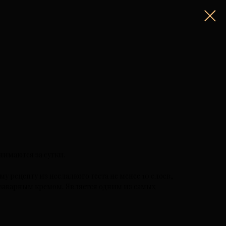
нимаются за сутки.
у рецепту из несладкого теста не менее 10 слоев,
заварным кремом. Является одним из самых