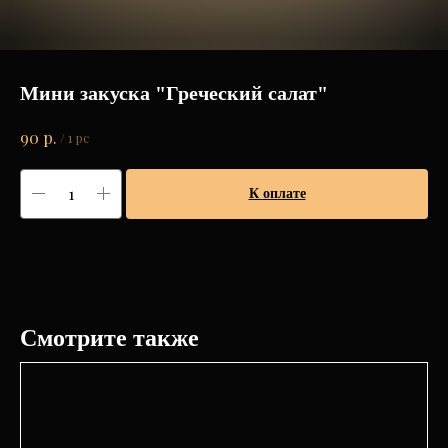
Мини закуска "Греческий салат"
р.
90
/
1 pc
К оплате
Смотрите также