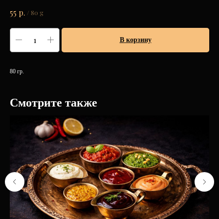
р.
55
/
80 g
В корзину
80 гр.
Смотрите также