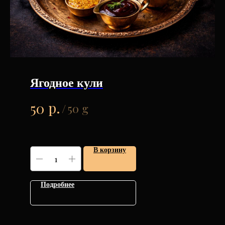
Ягодное кули
р.
50
/
50 g
В корзину
Подробнее