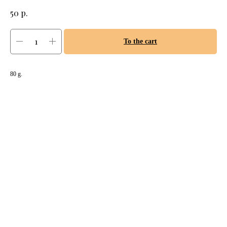
р.
50
To the cart
80 g.